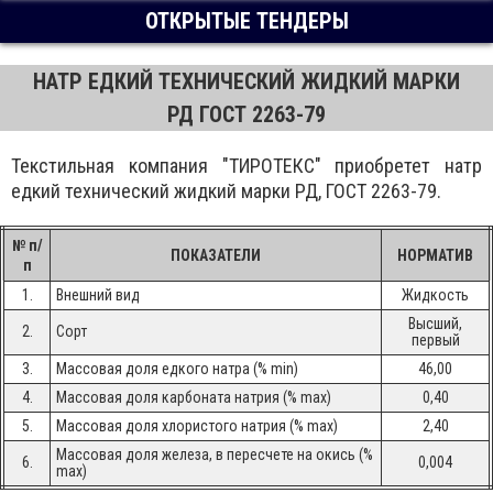
ОТКРЫТЫЕ ТЕНДЕРЫ
НАТР ЕДКИЙ ТЕХНИЧЕСКИЙ ЖИДКИЙ МАРКИ
РД ГОСТ 2263-79
Текстильная компания "ТИРОТЕКС" приобретет натр
едкий технический жидкий марки РД, ГОСТ 2263-79.
№ п/
ПОКАЗАТЕЛИ
НОРМАТИВ
п
1.
Внешний вид
Жидкость
Высший,
2.
Сорт
первый
3.
Массовая доля едкого натра (% min)
46,00
4.
Массовая доля карбоната натрия (% max)
0,40
5.
Массовая доля хлористого натрия (% max)
2,40
Массовая доля железа, в пересчете на окись (%
6.
0,004
max)