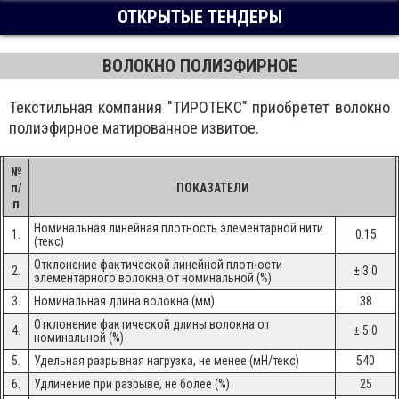
ОТКРЫТЫЕ ТЕНДЕРЫ
ВОЛОКНО ПОЛИЭФИРНОЕ
Текстильная компания "ТИРОТЕКС" приобретет волокно
полиэфирное матированное извитое.
№
п/
ПОКАЗАТЕЛИ
п
Номинальная линейная плотность элементарной нити
1.
0.15
(текс)
Отклонение фактической линейной плотности
2.
± 3.0
элементарного волокна от номинальной (%)
3.
Номинальная длина волокна (мм)
38
Отклонение фактической длины волокна от
4.
± 5.0
номинальной (%)
5.
Удельная разрывная нагрузка, не менее (мН/текс)
540
6.
Удлинение при разрыве, не более (%)
25